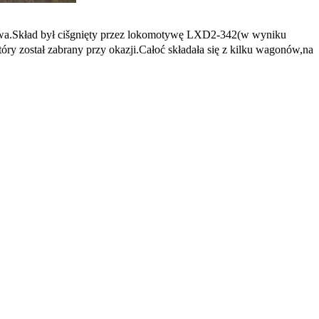
jowa.Skład był cišgnięty przez lokomotywę LXD2-342(w wyniku
y został zabrany przy okazji.Całoć składała się z kilku wagonów,na