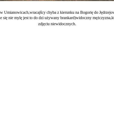
ji w Umianowicach,wracajšcy chyba z kierunku na Bogorię do Jędrze
się nie mylę jest to do dzi używany brankard)widoczny mężczyzna,któr
zdjęciu niewidocznych.